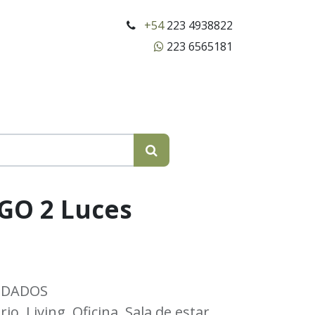
+54
223 4938822
223 6565181
GO 2 Luces
NDADOS
o, Living, Oficina, Sala de estar,