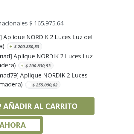
nacionales $ 165.975,64
 Aplique NORDIK 2 Luces Luz del
a)
+
$
200.830,53
mad] Aplique NORDIK 2 Luces Luz
adera)
+
$
200.830,53
mad79] Aplique NORDIK 2 Luces
l/madera)
+
$
255.090,62
AÑADIR AL CARRITO
 AHORA