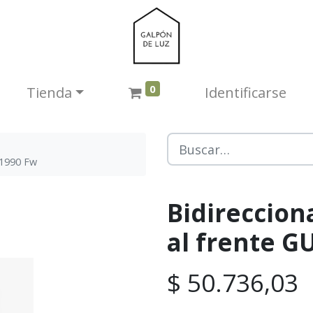
0
Tienda​
Identificarse
0 1990 Fw
Bidireccion
al frente G
$
50.736,03