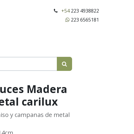
+54
223 4938822
223 6565181
luces Madera
etal carilux
iso y campanas de metal
14cm