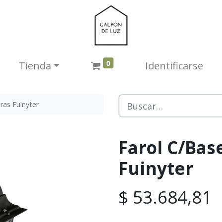
0
Tienda​
Identificarse
aras Fuinyter
Farol C/Base
Fuinyter
$
53.684,81