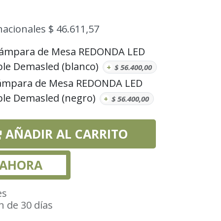
nacionales $ 46.611,57
 Lámpara de Mesa REDONDA LED
le Demasled (blanco)
+
$
56.400,00
Lámpara de Mesa REDONDA LED
le Demasled (negro)
+
$
56.400,00
AÑADIR AL CARRITO
 AHORA
es
n de 30 días