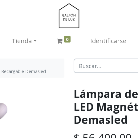
0
Tienda​
Identificarse
Recargable Demasled
Lámpara d
LED Magnét
Demasled
$
56.400,00