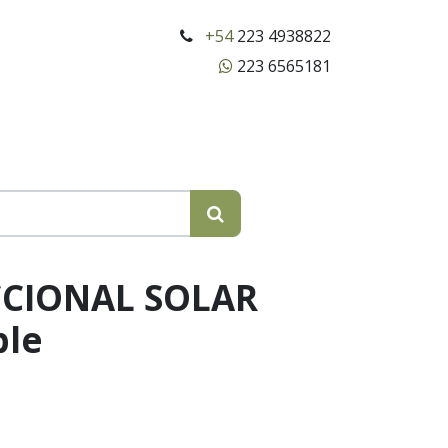
+54
223 4938822
223 6565181
CCIONAL SOLAR
ble