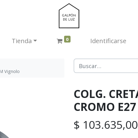
0
Tienda​
Identificarse
M Vignolo
COLG. CRETA
CROMO E27 
$
103.635,00